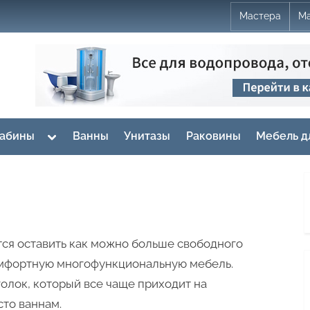
Мастера
Ма
Toggle
кабины
Ванны
Унитазы
Раковины
Мебель д
sub-
menu
тся оставить как можно больше свободного
комфортную многофункциональную мебель.
олок, который все чаще приходит на
то ваннам.