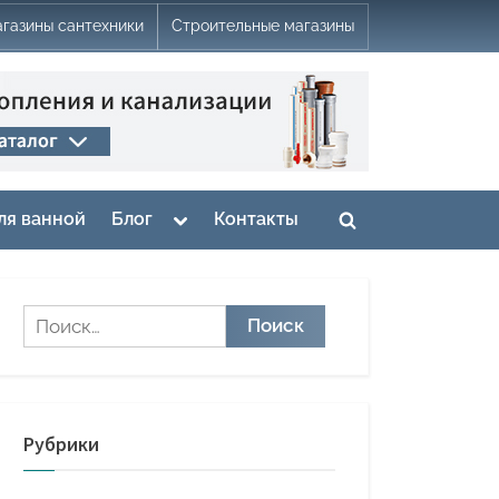
газины сантехники
Строительные магазины
Toggle
ля ванной
Блог
Контакты
Toggle
sub-
menu
search
form
Найти:
Рубрики