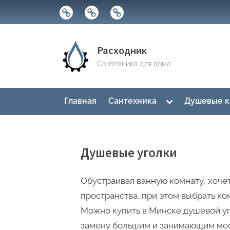
Skip
Строительные
Мастера
Магазины
to
магазины
сантехники
content
Расходник
Сантехника для дома
Toggle
Главная
Сантехника
Душевые 
sub-
menu
Душевые уголки
Обустраивая ванную комнату, хоче
пространства, при этом выбрать 
Можно купить в Минске душевой уг
замену большим и занимающим мес