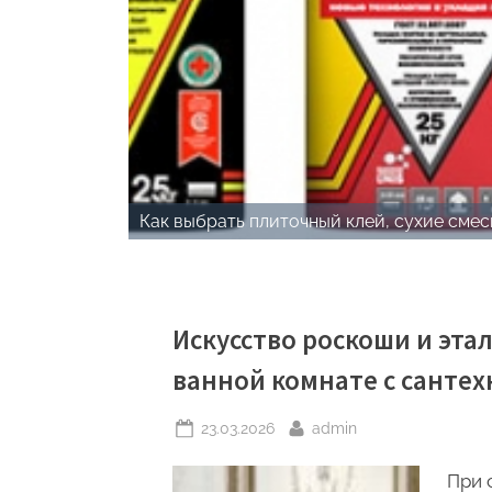
Как выбрать плиточный клей, сухие смес
Блог
Искусство роскоши и эта
ванной комнате с санте
Posted
By
23.03.2026
admin
on
При 