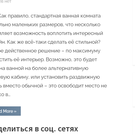
к
ев
нет
записи
) Как правило, стандартная ванная комната
Дизайн
интерьера
льно маленьких размеров, что несколько
стандартной
ляет возможность воплотить интересный
ванной
йн. Как же всё-таки сделать её стильной?
комнаты
е действенное решение – по максимуму
стить её интерьер. Возможно, это будет
на ванной на более альтернативную
вую кабину, или установить раздвижную
ь вместо обычной – это освободит место не
ко в…
“Дизайн
d More
»
интерьера
стандартной
ванной
елиться в соц. сетях
комнаты”