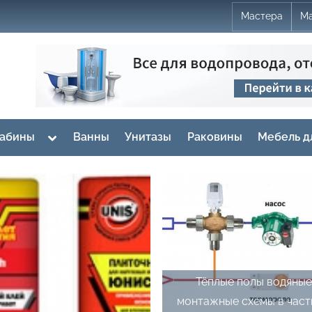
Мастера
Ма
Toggle
кабины
Ванны
Унитазы
Раковины
Мебель д
sub-
menu
Тёплые полы водяны
монтажные схемы в час