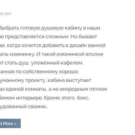
к
ев
нет
записи
) Выбрать готовую душевую кабину в наши
Как
сделать
не представляется сложным. Но бывают
душевую
аи, когда хочется добавить в дизайн ванной
кабину
аты изюминку. И такой изюминкой вполне
без
т стать душ, уложенный кафелем.
поддона
анная по собственному хорошо
своими
уманному проекту, кабина выступает
руками
ью единой комнаты, а не инородным пятном
бимом интерьере. Кроме этого, бокс,
удованный своими…
“Как
d More
»
сделать
душевую