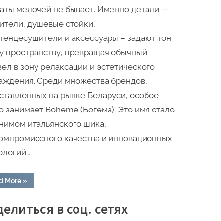
аты мелочей не бывает. Именно детали —
ители, душевые стойки,
тенцесушители и аксессуары – задают тон
у пространству, превращая обычный
зел в зону релаксации и эстетического
аждения. Среди множества брендов,
ставленных на рынке Беларуси, особое
о занимает Boheme (Богема). Это имя стало
нимом итальянского шика,
омпромиссного качества и инновационных
ологий….
“Искусство
d More
»
роскоши
и
эталон
елиться в соц. сетях
надежности
в