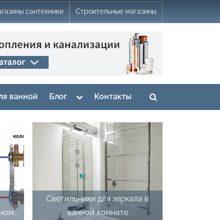
газины сантехники
Строительные магазины
Toggle
ля ванной
Блог
Контакты
Toggle
sub-
menu
search
form
е
Светильники для зеркала в
тном
ванной комнате