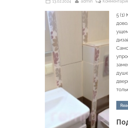
Posted
By
13.02.2024
admin
Комментари
on
5 (1
дово
ущем
диза
Само
упро
заме
душе
двер
толь
Rea
Под