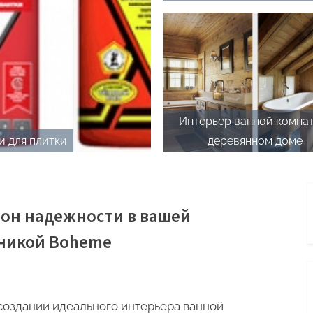
доме
Интерьер ванной комнат
и для плитки
деревянном доме
лон надежности в вашей
хникой Boheme
создании идеального интерьера ванной