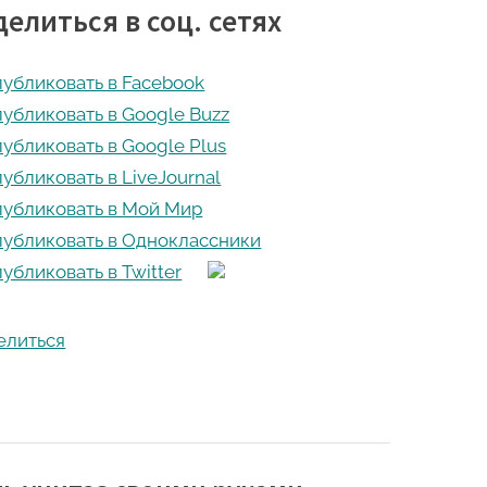
кабину
елиться в соц. сетях
без
поддона
своими
руками”
елиться