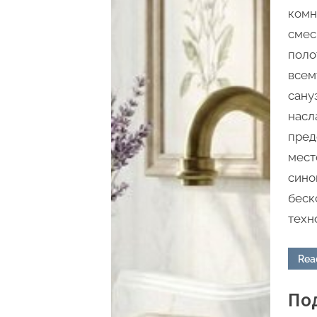
комн
смес
поло
всем
сану
насл
пред
мест
сино
беск
техн
Rea
Под