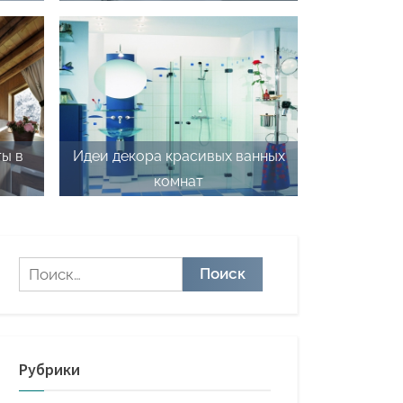
ы в
Идеи декора красивых ванных
комнат
Найти:
Рубрики