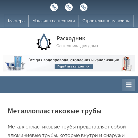
Skip
Строительные
Мастера
Магазины
to
магазины
сантехники
content
Мастера
Магазины сантехники
Строительные магазины
Расходник
Сантехника для дома
Металлопластиковые трубы
Металлопластиковые трубы представляет собой
алюминиевые трубы, которые внутри и снаружи