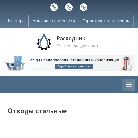
Skip
Строительные
Мастера
Магазины
to
магазины
сантехники
content
Мастера
Магазины сантехники
Строительные магазины
Расходник
Сантехника для дома
Отводы стальные