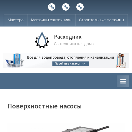
Skip
Строительные
Мастера
Магазины
to
магазины
сантехники
content
Мастера
Магазины сантехники
Строительные магазины
Расходник
Сантехника для дома
Поверхностные насосы