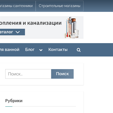
газины сантехники
Строительные магазины
Toggle
ля ванной
Блог
Контакты
Toggle
sub-
menu
search
form
Найти:
Рубрики