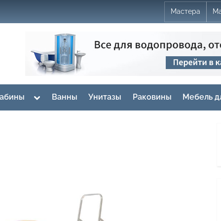
Мастера
Ма
Toggle
кабины
Ванны
Унитазы
Раковины
Мебель д
sub-
menu