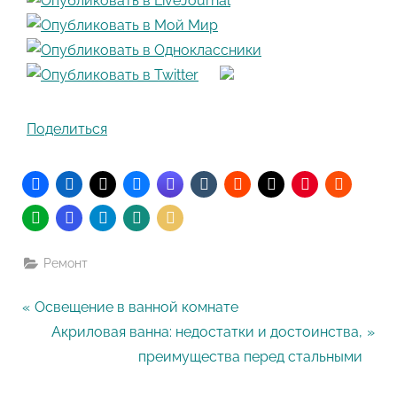
Поделиться
Ремонт
Навигация
P
Освещение в ванной комнате
r
N
Акриловая ванна: недостатки и достоинства,
по
e
e
преимущества перед стальными
записям
v
x