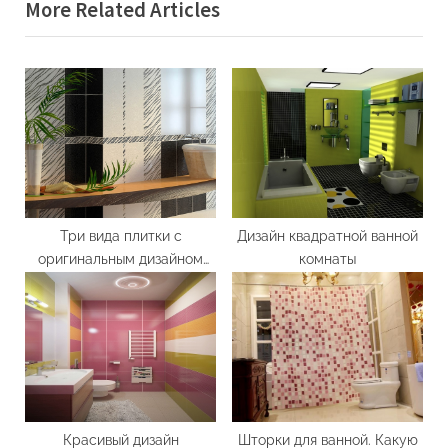
More Related Articles
i
t
o
P
u
o
s
s
P
t
o
:
s
t
:
Три вида плитки с
Дизайн квадратной ванной
оригинальным дизайном
комнаты
для ванной комнаты
Красивый дизайн
Шторки для ванной. Какую