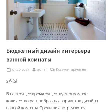
Бюджетный дизайн интерьера
ванной комнаты
Posted
By
к
03.10.2023
admin
Комментариев
нет
on
записи
3.6 (5)
Бюджетный
дизайн
интерьера
В настоящее время существует огромное
ванной
количество разнообразных вариантов дизайна
комнаты
ванной комнаты. Среди них встречаются