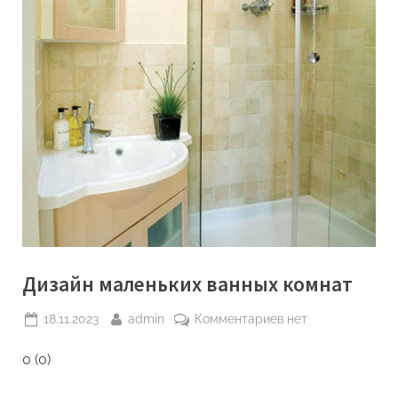
Дизайн маленьких ванных комнат
Posted
By
к
18.11.2023
admin
Комментариев
нет
on
записи
0 (0)
Дизайн
маленьких