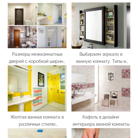
o
P
u
o
s
s
P
t
o
:
s
t
Размеры межкомнатных
Выбираем зеркало в
дверей с коробкой ширина
ванную комнату. Типы и
:
высота толщина
виды конструкций
Желтая ванная комната в
Кафель в дизайне
различных стилях
интерьера ванной комнаты
интерьера