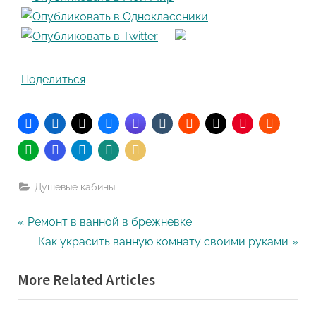
Поделиться
Душевые кабины
Навигация
P
Ремонт в ванной в брежневке
r
N
Как украсить ванную комнату своими руками
по
e
e
More Related Articles
записям
v
x
i
t