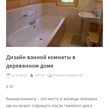
Дизайн ванной комнаты в
деревянном доме
Posted
By
к
12.11.2023
admin
Комментариев
нет
on
записи
5 (1)
Дизайн
ванной
комнаты
Ванная комната – это место в жилище человека,
в
где он может отдохнуть после тяжёлого дня и
деревянном