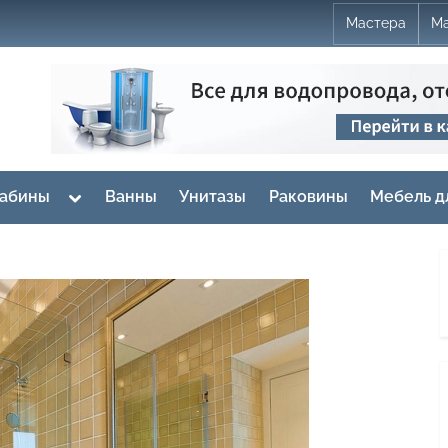
Мастера
Ма
Toggle
кабины
Ванны
Унитазы
Раковины
Мебель д
sub-
menu