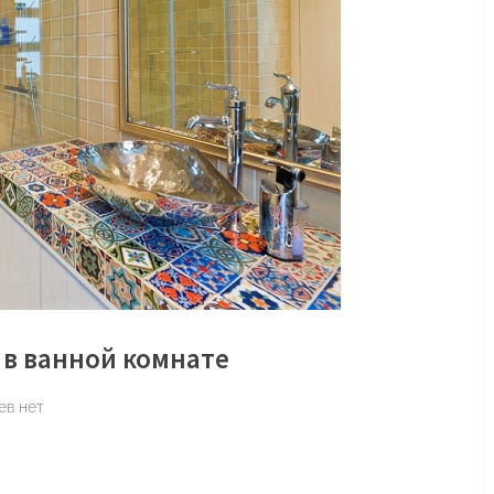
 в ванной комнате
к
ев
нет
записи
Яркий
дизайн