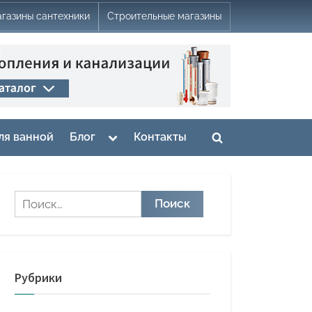
газины сантехники
Строительные магазины
Toggle
ля ванной
Блог
Контакты
Toggle
sub-
menu
search
form
Найти:
Рубрики