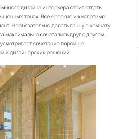
интерьера
бычного дизайна интерьера стоит отдать
в
сыщенных тонах. Все броские и кислотные
ванной
ант. Необязательно делать ванную комнату
комнате
та максимально сочетались друг с другом.
усматривает сочетание порой не
ей и дизайнерских решений.