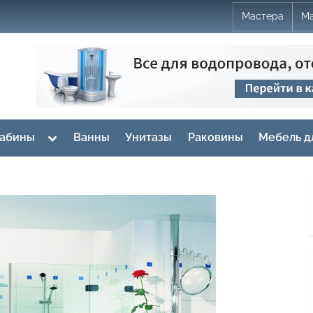
Мастера
Ма
Toggle
кабины
Ванны
Унитазы
Раковины
Мебель д
sub-
menu