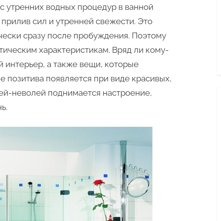
красивых
 с утренних водных процедур в ванной
ванных
 прилив сил и утренней свежести. Это
комнат
чески сразу после пробуждения. Поэтому
етическим характеристикам. Вряд ли кому-
 интерьер, а также вещи, которые
е позитива появляется при виде красивых,
лей-неволей поднимается настроение,
ь.