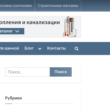
газины сантехники
Строительные магазины
Toggle
ля ванной
Блог
Контакты
Toggle
sub-
menu
search
form
Найти:
Рубрики