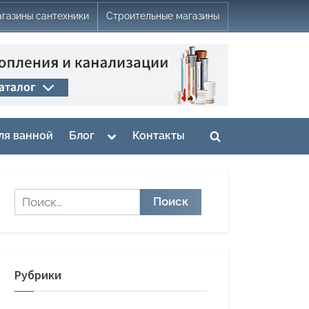
газины сантехники
Строительные магазины
Toggle
ля ванной
Блог
Контакты
Toggle
sub-
menu
search
form
Найти:
Рубрики