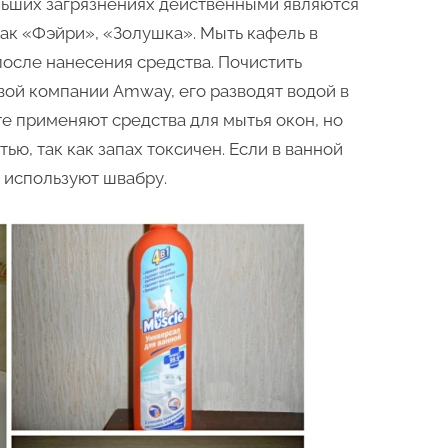
льших загрязнениях действенными являются
как «Фэйри», «Золушка». Мыть кафель в
после нанесения средства. Почистить
вой компании Amway, его разводят водой в
е применяют средства для мытья окон, но
ью, так как запах токсичен. Если в ванной
о используют швабру.