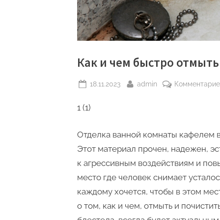
Как и чем быстро отмыть
Posted
By
18.11.2023
admin
Комментарие
on
1 (1)
Отделка ванной комнаты кафелем в
Этот материал прочен, надежен, эс
к агрессивным воздействиям и пов
место где человек снимает усталост
каждому хочется, чтобы в этом мес
о том, как и чем, отмыть и почисти
блестела, всегда будет актуальным