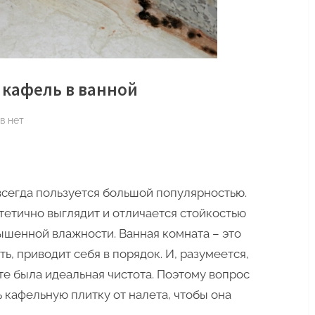
 кафель в ванной
к
в
нет
записи
Как
и
чем
сегда пользуется большой популярностью.
быстро
тетично выглядит и отличается стойкостью
отмыть
ышенной влажности. Ванная комната – это
кафель
ь, приводит себя в порядок. И, разумеется,
в
те была идеальная чистота. Поэтому вопрос
ванной
ть кафельную плитку от налета, чтобы она
.