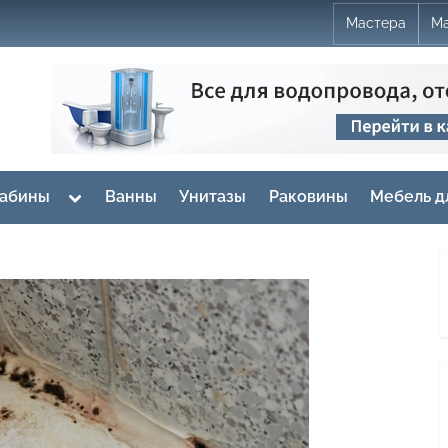
Мастера
Ма
Toggle
кабины
Ванны
Унитазы
Раковины
Мебель д
sub-
menu