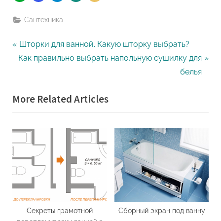
Сантехника
Навигация
P
Шторки для ванной. Какую шторку выбрать?
N
r
Как правильно выбрать напольную сушилку для
по
e
e
белья
записям
x
v
More Related Articles
t
i
P
o
o
u
s
s
t
P
:
o
s
t
:
Секреты грамотной
Сборный экран под ванну