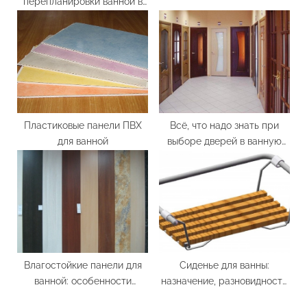
перепланировки ванной в
панельном доме
Пластиковые панели ПВХ
Всё, что надо знать при
для ванной
выборе дверей в ванную
комнату и санузел
Влагостойкие панели для
Сиденье для ванны:
ванной: особенности
назначение, разновидности
выбора и монтажа
и критерии выбора