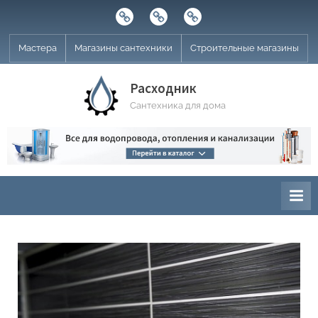
Skip
Строительные
Мастера
Магазины
to
магазины
сантехники
content
Мастера
Магазины сантехники
Строительные магазины
Расходник
Сантехника для дома