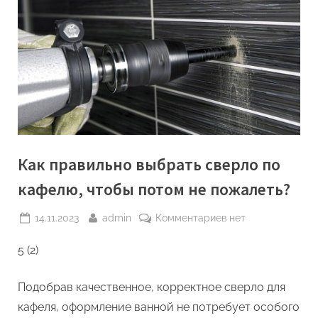
Как правильно выбрать сверло по
кафелю, чтобы потом не пожалеть?
Posted
By
к
14.11.2023
admin
Комментариев
нет
on
записи
5 (2)
Как
правильно
выбрать
Подобрав качественное, корректное сверло для
сверло
кафеля, оформление ванной не потребует особого
по