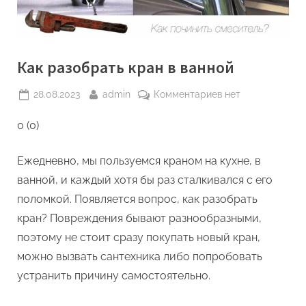
Как разобрать кран в ванной
Posted
By
к
28.08.2023
admin
Комментариев
нет
on
записи
0 (0)
Как
разобрать
кран
Ежедневно, мы пользуемся краном на кухне, в
в
ванной, и каждый хотя бы раз сталкивался с его
ванной
поломкой. Появляется вопрос, как разобрать
кран? Повреждения бывают разнообразными,
поэтому не стоит сразу покупать новый кран,
можно вызвать сантехника либо попробовать
устранить причину самостоятельно.