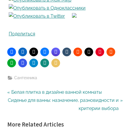
Поделиться
Сантехника
Навигация
P
Белая плитка в дизайне ванной комнаты
N
r
Сиденье для ванны: назначение, разновидности и
по
e
e
критерии выбора
записям
x
v
More Related Articles
t
i