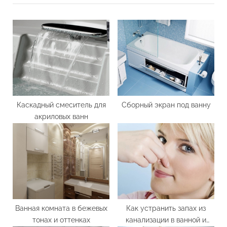
P
o
o
u
s
s
t
P
:
o
s
t
:
Каскадный смеситель для
Сборный экран под ванну
акриловых ванн
Ванная комната в бежевых
Как устранить запах из
тонах и оттенках
канализации в ванной и