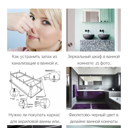
s
o
P
s
o
t
s
:
t
:
Как устранить запах из
Зеркальный шкаф в ванной
канализации в ванной и
комнате: 21 фото
туалете?
дизайнерских решений
Нужно ли покупать каркас
Фиолетово-черный цвет в
для акриловой ванны или
дизайне ванной комнаты
можно сделать самому?