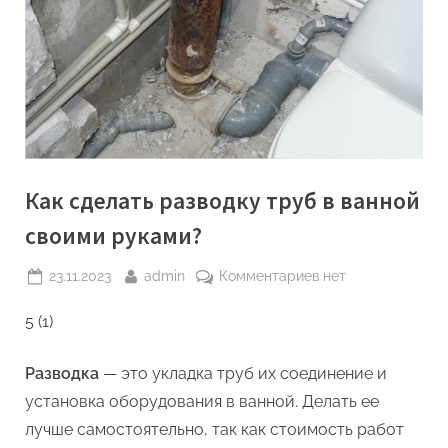
Как сделать разводку труб в ванной
своими руками?
Posted
By
к
23.11.2023
admin
Комментариев
нет
on
записи
5 (1)
Как
сделать
разводку
Разводка
— это укладка труб их соединение и
труб
установка оборудования в ванной. Делать ее
в
лучше самостоятельно, так как стоимость работ
ванной