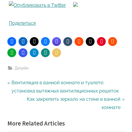
Поделиться
Дизайн
Навигация
P
Вентиляция в ванной комнате и туалете:
r
установка вытяжных вентиляционных решеток
по
e
N
Как закрепить зеркало на стене в ванной
записям
v
e
комнате
i
x
More Related Articles
o
t
u
P