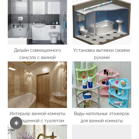
s
s
P
t
o
:
s
t
:
Дизайн совмещенного
Установка вытяжки своими
санузла с ванной
руками
Интерьер ванной комнаты
Виды напольных этажерок
совмещенной с туалетом
для ванной комнаты
☀️