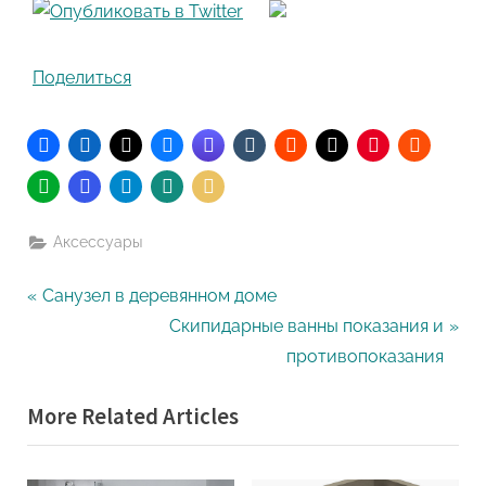
Поделиться
Аксессуары
Навигация
P
Санузел в деревянном доме
r
N
Скипидарные ванны показания и
по
e
e
противопоказания
записям
v
x
More Related Articles
i
t
o
P
u
o