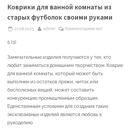
Коврики для ванной комнаты из
старых футболок своими руками
Posted
By
к
27.08.2023
admin
Комментариев
нет
on
записи
5 (3)
Коврики
для
ванной
Замечательные изделия получаются у тех, кто
комнаты
любит заниматься домашним творчеством. Коврик
из
для ванной комнаты, который может быть
старых
выполнен из остатков пряжи, ниток или
футболок
своими
бесполезных вещей, может составить
руками
конкуренцию промышленным образцам.
Единственным условием для создания таких
эксклюзивных изделий является любовь к
рукоделию.