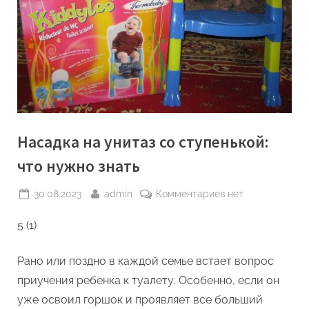
Насадка на унитаз со ступенькой:
что нужно знать
Posted
By
к
30.08.2023
admin
Комментариев
нет
on
записи
5 (1)
Насадка
на
унитаз
Рано или поздно в каждой семье встает вопрос
со
приучения ребенка к туалету. Особенно, если он
ступенькой:
уже освоил горшок и проявляет все больший
что