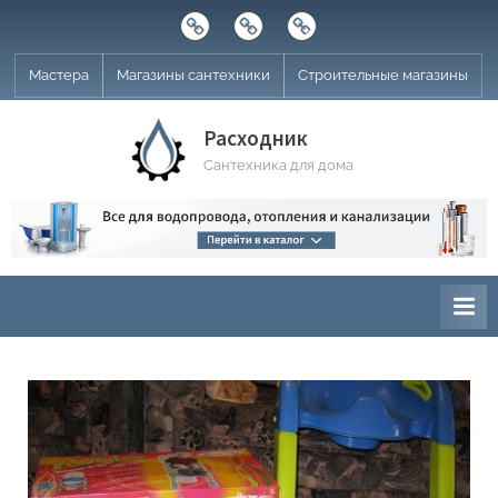
Skip
Строительные
Мастера
Магазины
to
магазины
сантехники
content
Мастера
Магазины сантехники
Строительные магазины
Расходник
Сантехника для дома