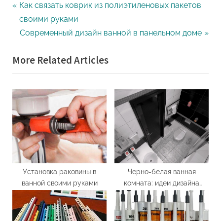
Навигация
P
Как связать коврик из полиэтиленовых пакетов
r
своими руками
по
e
N
Современный дизайн ванной в панельном доме
записям
v
e
More Related Articles
i
x
o
t
u
P
s
o
P
s
o
t
s
:
t
:
Установка раковины в
Черно-белая ванная
ванной своими руками
комната: идеи дизайна
интерьера