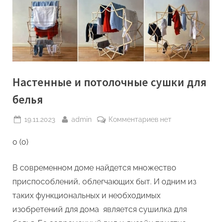
Настенные и потолочные сушки для
белья
Posted
By
к
19.11.2023
admin
Комментариев
нет
on
записи
0 (0)
Настенные
и
потолочные
В современном доме найдется множество
сушки
приспособлений, облегчающих быт. И одним из
для
таких функциональных и необходимых
белья
изобретений для дома является сушилка для