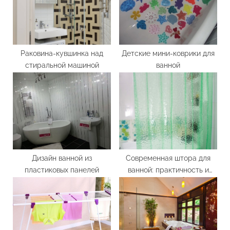
s
:
t
:
Раковина-кувшинка над
Детские мини-коврики для
стиральной машиной
ванной
Дизайн ванной из
Современная штора для
пластиковых панелей
ванной: практичность и
дизайн