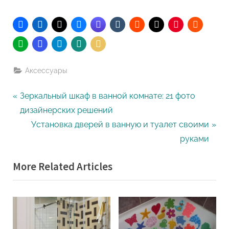
Аксессуары
Навигация
P
Зеркальный шкаф в ванной комнате: 21 фото
r
дизайнерских решений
по
e
N
Установка дверей в ванную и туалет своими
записям
v
e
руками
i
x
More Related Articles
o
t
u
P
s
o
P
s
o
t