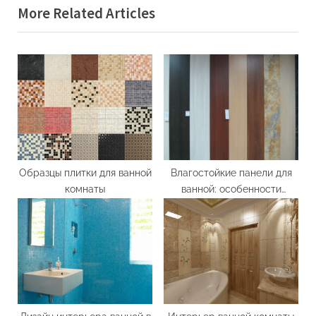
More Related Articles
o
t
u
P
s
o
P
s
o
t
s
:
t
:
Образцы плитки для ванной
Влагостойкие панели для
комнаты
ванной: особенности
выбора и монтажа