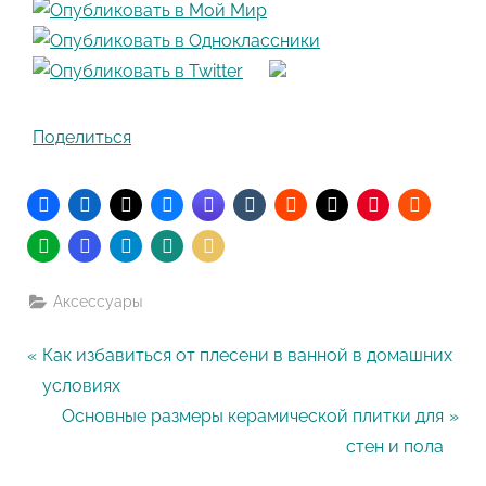
Поделиться
Аксессуары
Навигация
P
Как избавиться от плесени в ванной в домашних
r
условиях
по
e
N
Основные размеры керамической плитки для
записям
v
e
стен и пола
i
x