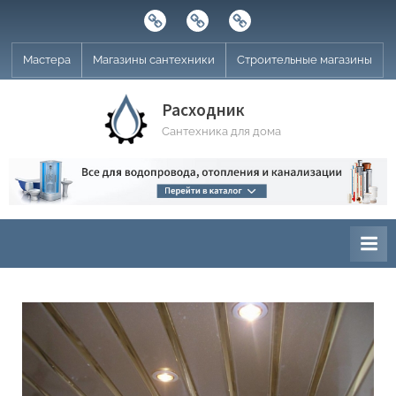
Skip
Строительные
Мастера
Магазины
to
магазины
сантехники
content
Мастера
Магазины сантехники
Строительные магазины
Расходник
Сантехника для дома