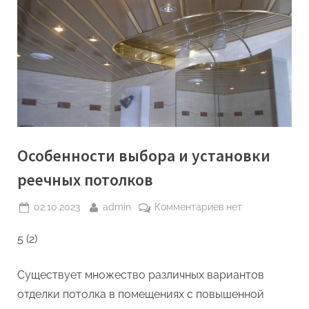
Особенности выбора и установки
реечных потолков
Posted
By
к
02.10.2023
admin
Комментариев
нет
on
записи
5 (2)
Особенности
выбора
и
Существует множество различных вариантов
установки
отделки потолка в помещениях с повышенной
реечных