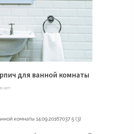
рпич для ванной комнаты
к
ев
нет
записи
Плитка
имитирующая
кирпич
нной комнаты 14.09.2016
7037
5 (3)
для
ванной