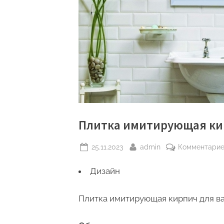
Плитка имитирующая ки
Posted
By
25.11.2023
admin
Комментари
on
Дизайн
Плитка имитирующая кирпич для ва