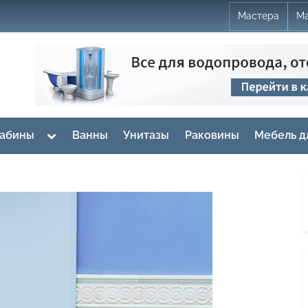
Мастера
Ма
Toggle
кабины
Ванны
Унитазы
Раковины
Мебель д
sub-
menu