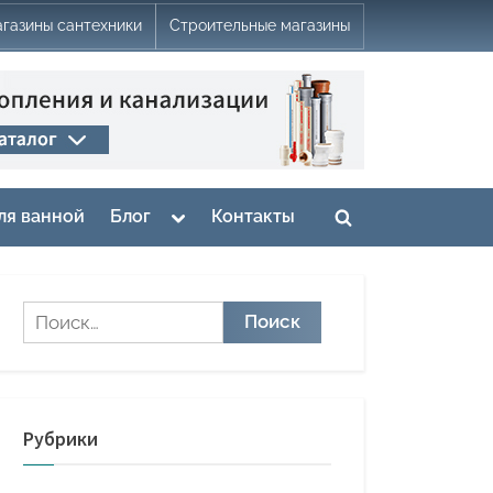
газины сантехники
Строительные магазины
Toggle
ля ванной
Блог
Контакты
Toggle
sub-
menu
search
form
Найти:
Рубрики