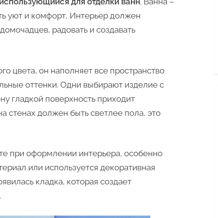
 использующийся для отделки ванн
. Ванна –
комнаты
ь уют и комфорт, Интерьер должен
домочадцев, радовать и создавать
го цвета, он наполняет все пространство
льные оттенки. Одни выбирают изделие с
мену гладкой поверхность приходит
а стенах должен быть светлее пола, это
оте при оформлении интерьера, особенно
териал или используется декоративная
оявилась кладка, которая создает
.