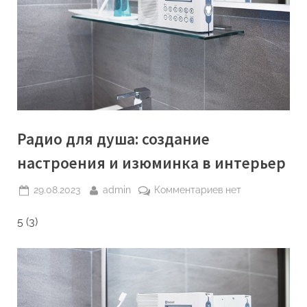
Радио для душа: создание
настроения и изюминка в интерьер
Posted
By
к
29.08.2023
admin
Комментариев
нет
on
записи
5 (3)
Радио
для
душа:
создание
настроения
и