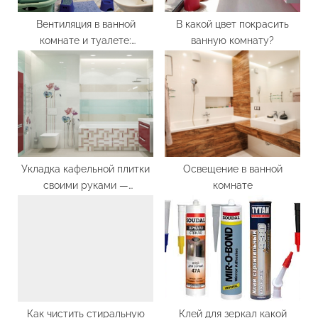
s
t
Вентиляция в ванной
В какой цвет покрасить
комнате и туалете:
ванную комнату?
:
установка вытяжных
вентиляционных решеток
Укладка кафельной плитки
Освещение в ванной
своими руками —
комнате
технология
Как чистить стиральную
Клей для зеркал какой