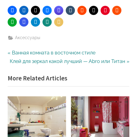
Аксессуары
Навигация
P
Ванная комната в восточном стиле
N
r
Клей для зеркал какой лучший — Abro или Титан
по
e
e
More Related Articles
записям
x
v
t
i
P
o
o
u
s
s
t
P
:
o