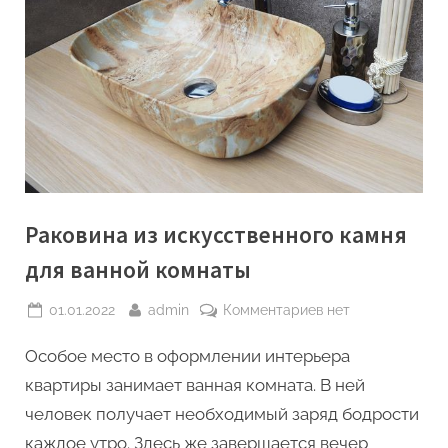
Раковина из искусственного камня
для ванной комнаты
Posted
By
к
01.01.2022
admin
Комментариев
нет
on
записи
Особое место в оформлении интерьера
Раковина
из
квартиры занимает ванная комната. В ней
искусственного
человек получает необходимый заряд бодрости
камня
каждое утро. Здесь же завершается вечер
для