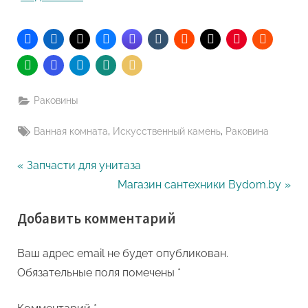
Раковины
Tags:
,
,
Ванная комната
Искусственный камень
Раковина
Навигация
P
Запчасти для унитаза
r
N
Магазин сантехники Bydom.by
по
e
e
Добавить комментарий
записям
v
x
i
t
Ваш адрес email не будет опубликован.
o
P
Обязательные поля помечены
*
u
o
s
s