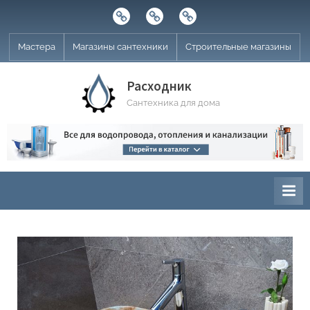
Skip
Строительные
Мастера
Магазины
to
магазины
сантехники
content
Мастера
Магазины сантехники
Строительные магазины
Расходник
Сантехника для дома