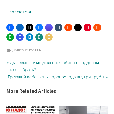
Поделиться
Душевые кабины
Навигация
P
Душевые прямоугольные кабины с поддоном –
r
как выбрать?
по
N
e
Греющий кабель для водопровода внутри трубы
записям
e
v
More Related Articles
x
i
t
o
P
u
o
s