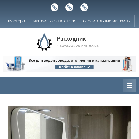
Skip
Строительные
Мастера
Магазины
to
магазины
сантехники
content
Мастера
Магазины сантехники
Строительные магазины
Расходник
Сантехника для дома