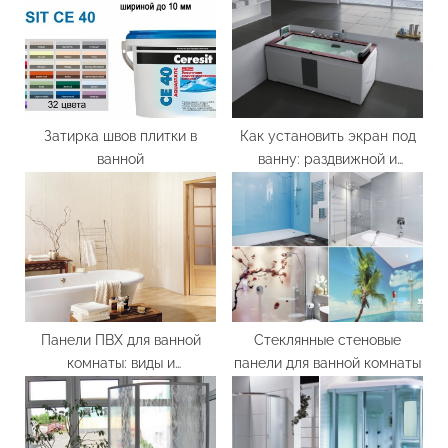
s
P
t
o
:
s
t
:
Затирка швов плитки в
Как установить экран под
ванной
ванну: раздвижной и
пластиковый
Панели ПВХ для ванной
Стеклянные стеновые
комнаты: виды и
панели для ванной комнаты
преимущества