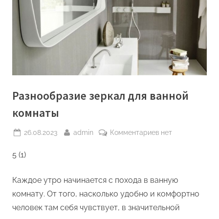
Разнообразие зеркал для ванной
комнаты
Posted
By
к
26.08.2023
admin
Комментариев
нет
on
записи
5 (1)
Разнообразие
зеркал
для
Каждое утро начинается с похода в ванную
ванной
комнату. От того, насколько удобно и комфортно
комнаты
человек там себя чувствует, в значительной