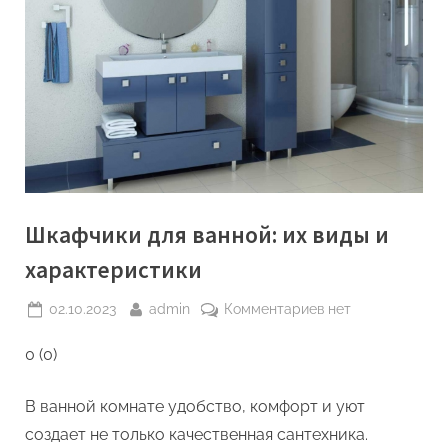
Шкафчики для ванной: их виды и
характеристики
Posted
By
к
02.10.2023
admin
Комментариев
нет
on
записи
0 (0)
Шкафчики
для
ванной:
В ванной комнате удобство, комфорт и уют
их
создает не только качественная сантехника.
виды