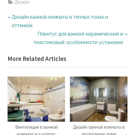
Дизайн
Навигация
P
Дизайн ванной комнаты в теплых тонах и
r
оттенках
по
e
N
Плинтус для ванной керамический и
записям
v
e
пластиковый: особенности установки
i
x
More Related Articles
o
t
u
P
s
o
P
s
o
t
s
:
t
:
Вентиляция в ванной
Дизайн ванной комнаты в
комнате и туалете:
загородном доме