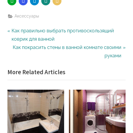
Аксессуары
Навигация
P
Как правильно выбрать противоскользящий
r
коврик для ванной
по
e
N
Как покрасить стены в ванной комнате своими
записям
v
e
руками
i
x
More Related Articles
o
t
u
P
s
o
P
s
o
t
s
:
t
: