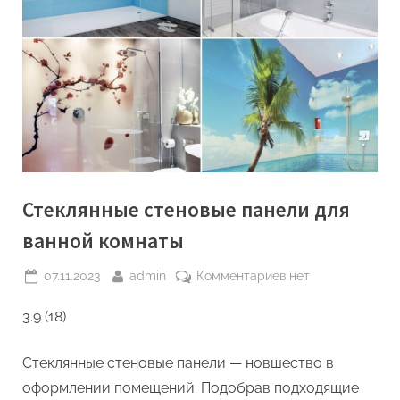
Стеклянные стеновые панели для
ванной комнаты
Posted
By
к
07.11.2023
admin
Комментариев
нет
on
записи
3.9 (18)
Стеклянные
стеновые
панели
Стеклянные стеновые панели — новшество в
для
оформлении помещений. Подобрав подходящие
ванной