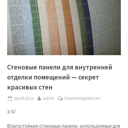
Стеновые панели для внутренней
отделки помещений — секрет
красивых стен
Posted
By
к
29.08.2023
admin
Комментариев
нет
on
записи
3 (1)
Стеновые
панели
для
Влагостойкие стеновые панели, используемые для