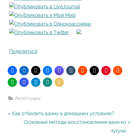
Поделиться
Аксессуары
Навигация
P
Как отбелить ванну в домашних условиях?
r
N
Основные методы восстановления ванн из
по
e
e
чугуна