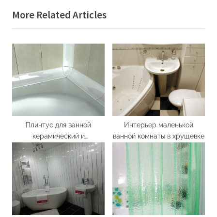
записям
v
x
More Related Articles
i
t
o
P
u
o
s
s
P
t
o
:
s
t
:
Плинтус для ванной
Интерьер маленькой
керамический и
ванной комнаты в хрущевке
пластиковый: особенности
установки