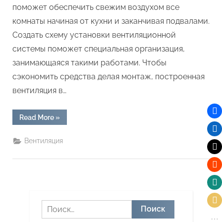
поможет обеспечить свежим воздухом все
комнаты начиная от кухни и заканчивая подвалами.
Создать схему установки вентиляционной
системы поможет специальная организация,
занимающаяся такими работами. Чтобы
сэкономить средства делая монтаж, построенная
вентиляция в…
“Как
Read More
»
создать
схему
вентиляции
Вентиляция
в
частном
доме
своими
руками”
Найти: