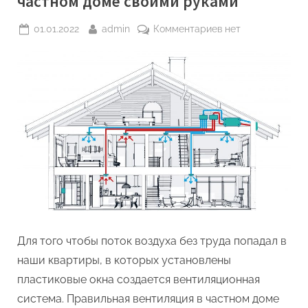
частном доме своими руками
Posted
By
к
01.01.2022
admin
Комментариев
нет
on
записи
Как
создать
схему
вентиляции
в
частном
доме
своими
руками
Для того чтобы поток воздуха без труда попадал в
наши квартиры, в которых установлены
пластиковые окна создается вентиляционная
система. Правильная вентиляция в частном доме