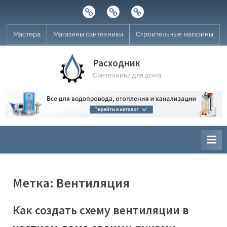
Skip
Строительные
Мастера
Магазины
to
магазины
сантехники
content
Мастера
Магазины сантехники
Строительные магазины
Расходник
Сантехника для дома
Метка:
Вентиляция
Как создать схему вентиляции в