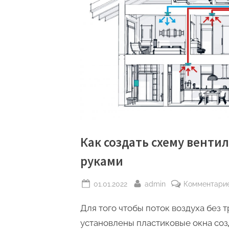
Как создать схему венти
руками
Posted
By
01.01.2022
admin
Комментари
on
Для того чтобы поток воздуха без 
установлены пластиковые окна соз