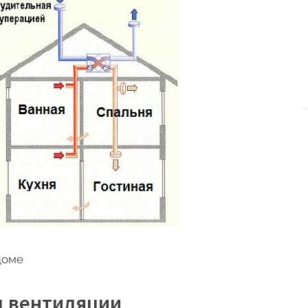
доме
 вентиляции