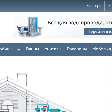
Мастера
Ма
Toggle
кабины
Ванны
Унитазы
Раковины
Мебель д
sub-
menu