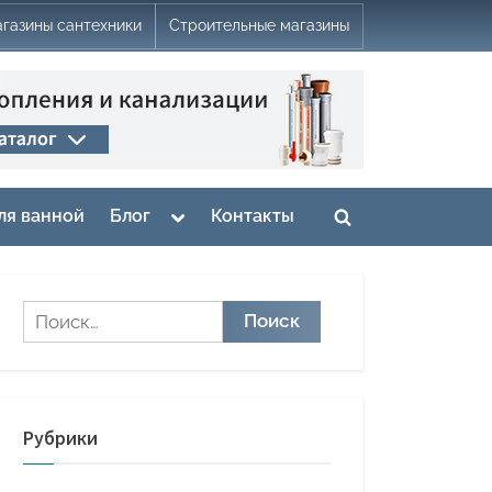
газины сантехники
Строительные магазины
Toggle
ля ванной
Блог
Контакты
Toggle
sub-
menu
search
form
Найти:
Рубрики