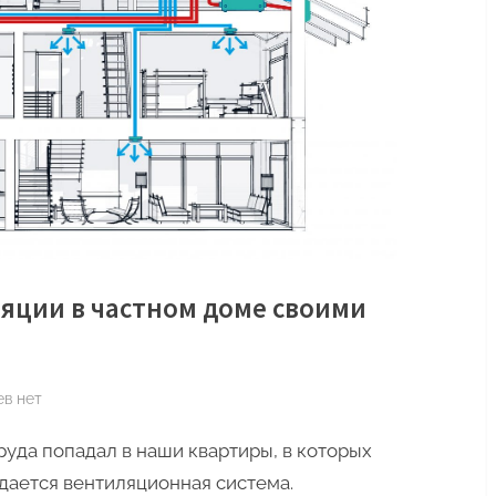
ляции в частном доме своими
к
ев
нет
записи
труда попадал в наши квартиры, в которых
Как
создать
дается вентиляционная система.