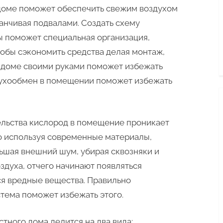
схему
 доме поможет обеспечить свежим воздухом
вентиляции
канчивая подвалами. Создать схему
в
ы поможет специальная организация,
частном
обы сэкономить средства делая монтаж,
доме
 доме своими руками поможет избежать
своими
руками
духообмен в помещении поможет избежать
ельства кислород в помещение проникает
о используя современные материалы,
ьшая внешний шум, убирая сквозняки и
оздуха, отчего начинают появляться
я вредные вещества. Правильно
тема поможет избежать этого.
тного дома делится на два вида: