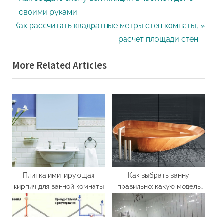
Навигация
r
своими руками
по
N
e
Как рассчитать квадратные метры стен комнаты,
записям
e
v
расчет площади стен
x
i
More Related Articles
t
o
P
u
o
s
s
P
t
o
:
s
t
:
Плитка имитирующая
Как выбрать ванну
кирпич для ванной комнаты
правильно: какую модель
лучше подобрать для
интерьера