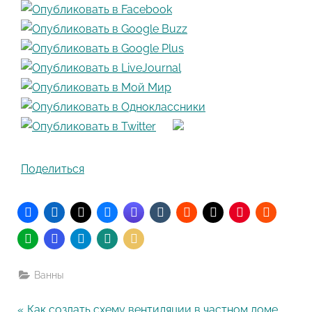
Поделиться
Ванны
P
Как создать схему вентиляции в частном доме