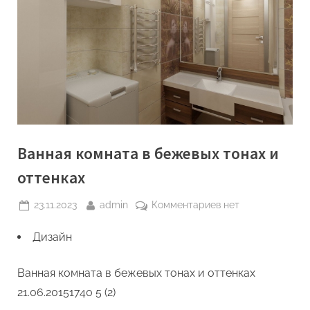
Ванная комната в бежевых тонах и
оттенках
Posted
By
к
23.11.2023
admin
Комментариев
нет
on
записи
Дизайн
Ванная
комната
в
Ванная комната в бежевых тонах и оттенках
бежевых
21.06.2015
1740
5 (2)
тонах