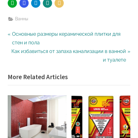
Ванны
Навигация
P
Основные размеры керамической плитки для
r
стен и пола
по
N
e
Как избавиться от запаха канализации в ванной
записям
e
v
и туалете
x
i
More Related Articles
t
o
P
u
o
s
s
P
t
o
:
s
t
: