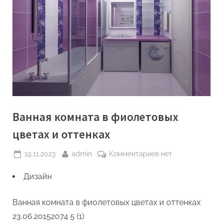
Ванная комната в фиолетовых
цветах и оттенках
Posted
By
к
19.11.2023
admin
Комментариев
нет
on
записи
Дизайн
Ванная
комната
в
Ванная комната в фиолетовых цветах и оттенках
фиолетовых
23.06.2015
2074
5 (1)
цветах