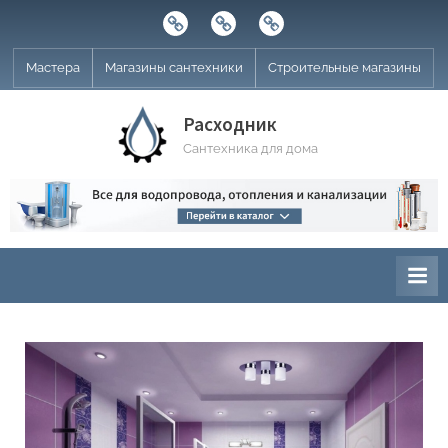
Skip
Строительные
Мастера
Магазины
to
магазины
сантехники
content
Мастера
Магазины сантехники
Строительные магазины
Расходник
Сантехника для дома