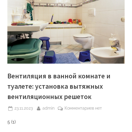
Вентиляция в ванной комнате и
туалете: установка вытяжных
вентиляционных решеток
Posted
By
к
23.11.2023
admin
Комментариев
нет
on
записи
5 (1)
Вентиляция
в