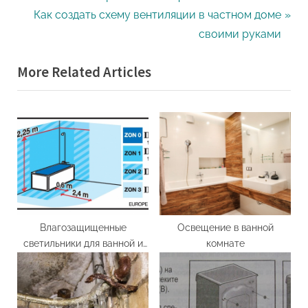
Навигация
r
N
Как создать схему вентиляции в частном доме
по
e
e
своими руками
записям
v
x
More Related Articles
i
t
o
P
u
o
s
s
P
t
o
:
s
t
:
Влагозащищенные
Освещение в ванной
светильники для ванной и
комнате
их разновидности