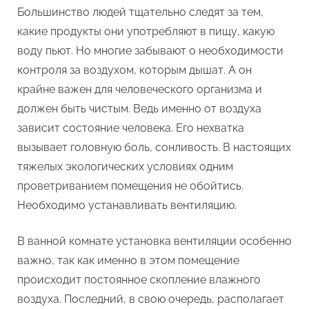
ванной
Большинство людей тщательно следят за тем,
комнате
какие продукты они употребляют в пищу, какую
и
воду пьют. Но многие забывают о необходимости
туалете:
контроля за воздухом, которым дышат. А он
установка
вытяжных
крайне важен для человеческого организма и
вентиляционных
должен быть чистым. Ведь именно от воздуха
решеток
зависит состояние человека. Его нехватка
вызывает головную боль, сонливость. В настоящих
тяжелых экологических условиях одним
проветриванием помещения не обойтись.
Необходимо устанавливать вентиляцию.
В ванной комнате установка вентиляции особенно
важно, так как именно в этом помещение
происходит постоянное скопление влажного
воздуха. Последний, в свою очередь, располагает