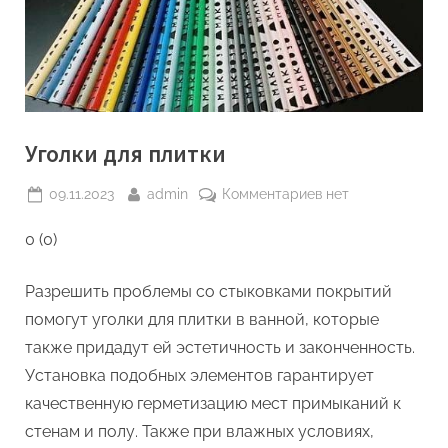
Уголки для плитки
Posted
By
к
09.11.2023
admin
Комментариев
нет
on
записи
0 (0)
Уголки
для
плитки
Разрешить проблемы со стыковками покрытий
помогут уголки для плитки в ванной, которые
также придадут ей эстетичность и законченность.
Установка подобных элементов гарантирует
качественную герметизацию мест примыканий к
стенам и полу. Также при влажных условиях,