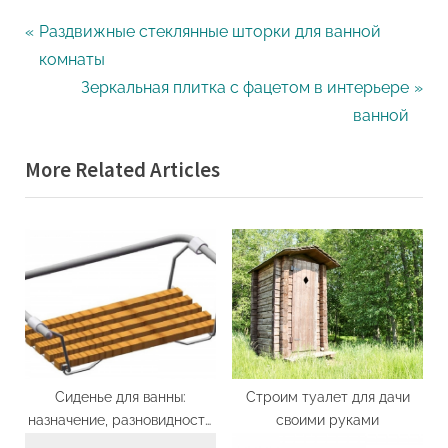
Навигация
P
Раздвижные стеклянные шторки для ванной
r
комнаты
по
e
N
Зеркальная плитка с фацетом в интерьере
записям
v
e
ванной
i
x
More Related Articles
o
t
u
P
s
o
P
s
o
t
s
:
t
:
Сиденье для ванны:
Строим туалет для дачи
назначение, разновидности
своими руками
и критерии выбора