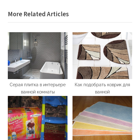
по
e
e
More Related Articles
записям
v
x
i
t
o
P
u
o
s
s
P
t
o
:
s
t
Серая плитка в интерьере
Как подобрать коврик для
ванной комнаты
ванной
: