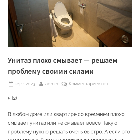
Унитаз плохо смывает — решаем
проблему своими силами
Posted
By
к
24.11.2023
admin
Комментариев
нет
on
записи
5 (2)
Унитаз
плохо
смывает
В любом доме или квартире со временем плохо
—
смывает унитаз или не смывает вовсе. Такую
решаем
проблему нужно решать очень быстро. А если это
проблему