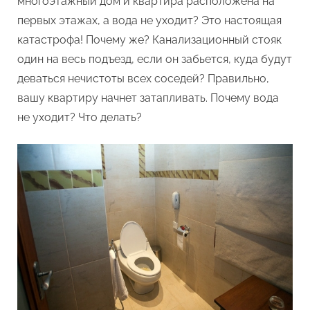
многоэтажный дом и квартира расположена на
своими
силами
первых этажах, а вода не уходит? Это настоящая
катастрофа! Почему же? Канализационный стояк
один на весь подъезд, если он забьется, куда будут
деваться нечистоты всех соседей? Правильно,
вашу квартиру начнет затапливать. Почему вода
не уходит? Что делать?