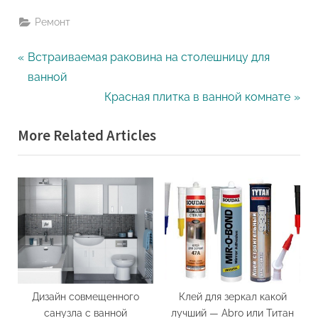
Ремонт
Навигация
P
Встраиваемая раковина на столешницу для
r
ванной
по
e
N
Красная плитка в ванной комнате
записям
v
e
More Related Articles
i
x
o
t
u
P
s
o
P
s
o
t
s
:
t
:
Дизайн совмещенного
Клей для зеркал какой
санузла с ванной
лучший — Abro или Титан