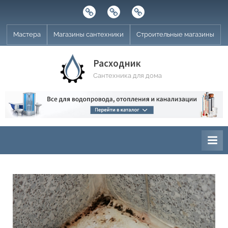
Skip
Строительные
Мастера
Магазины
to
магазины
сантехники
content
Мастера
Магазины сантехники
Строительные магазины
Расходник
Сантехника для дома