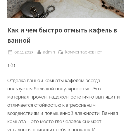
Как и чем быстро отмыть кафель в
ванной
Posted
By
к
09.11.2023
admin
Комментариев
нет
on
записи
1 (1)
Как
и
чем
Отделка ванной комнаты кафелем всегда
быстро
пользуется большой популярностью. Этот
отмыть
материал прочен, надежен, эстетично выглядит и
кафель
отличается стойкостью к агрессивным
в
ванной
воздействиям и повышенной влажности. Ванная
комната – это место где человек снимает
усталость, приводит себя в порядок. И,