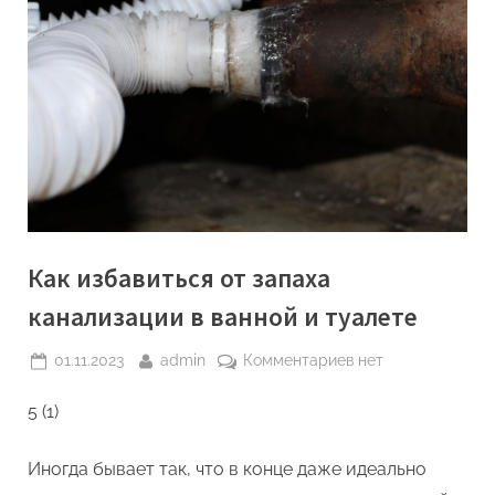
Как избавиться от запаха
канализации в ванной и туалете
Posted
By
к
01.11.2023
admin
Комментариев
нет
on
записи
5 (1)
Как
избавиться
от
Иногда бывает так, что в конце даже идеально
запаха