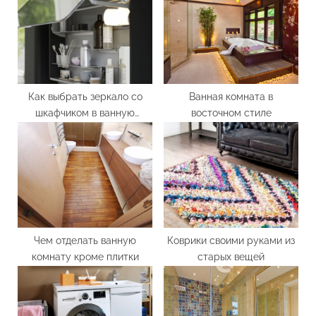
o
t
s
:
t
:
Как выбрать зеркало со
Ванная комната в
шкафчиком в ванную
восточном стиле
комнату
Чем отделать ванную
Коврики своими руками из
комнату кроме плитки
старых вещей