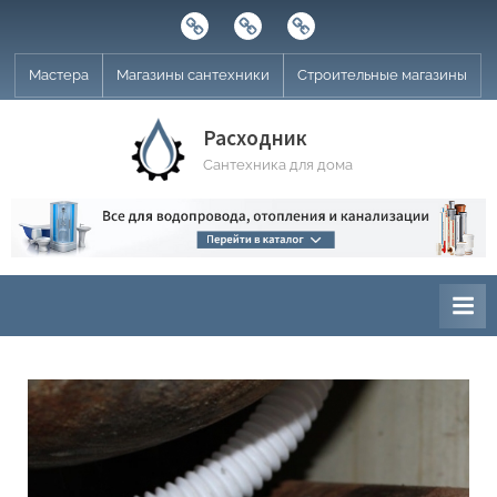
Skip
Строительные
Мастера
Магазины
to
магазины
сантехники
content
Мастера
Магазины сантехники
Строительные магазины
Расходник
Сантехника для дома