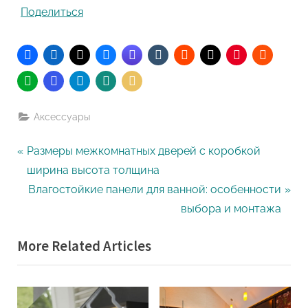
Поделиться
Аксессуары
Навигация
P
Размеры межкомнатных дверей с коробкой
r
ширина высота толщина
по
e
N
Влагостойкие панели для ванной: особенности
записям
v
e
выбора и монтажа
i
x
More Related Articles
o
t
u
P
s
o
P
s