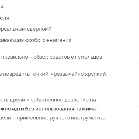
ля
феля
версальным сверлом?
уживающих особого внимания
 правильно – обзор советов от умельцев
не повредить тонкий, чрезвычайно хрупкий
сть дрели и собственное давление на
жно идти без использования нажима
.
рели – применение ручного инструмента,