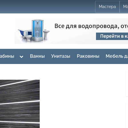
Мастера
Ма
Toggle
кабины
Ванны
Унитазы
Раковины
Мебель д
sub-
menu