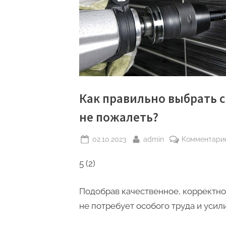
Как правильно выбрать с
не пожалеть?
Posted
By
02.10.2023
admin
Комментари
on
5 (2)
Подобрав качественное, корректно
не потребует особого труда и усили