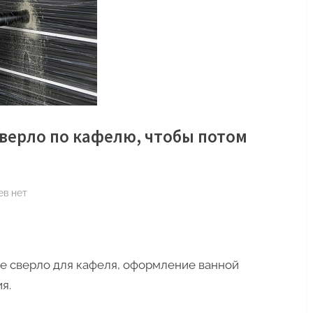
верло по кафелю, чтобы потом
к
ев
нет
записи
Как
правильно
выбрать
е сверло для кафеля, оформление ванной
сверло
я.
по