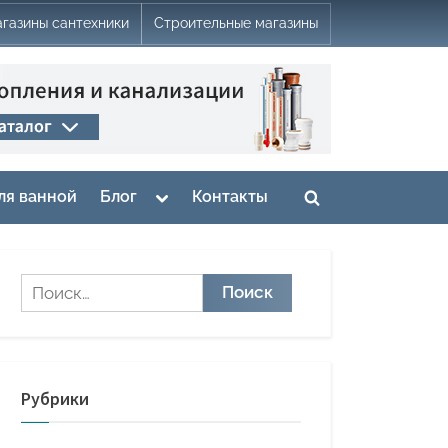
газины сантехники
Строительные магазины
Toggle
ля ванной
Блог
Контакты
Toggle
sub-
menu
search
form
Найти:
Рубрики