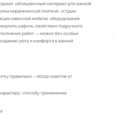
кафелю,
одный, облицовочный материал для ванной
чтобы
елки керамической плиткой, острым
потом
кции навесной мебели, оборудования.
не
сверлить кафель, свойством подручного
пожалеть?
ыполнения работ — можно без особых
созданию уюта и комфорта в ванной
итку правильно – обзор советов от
характеру, способу применения
ля