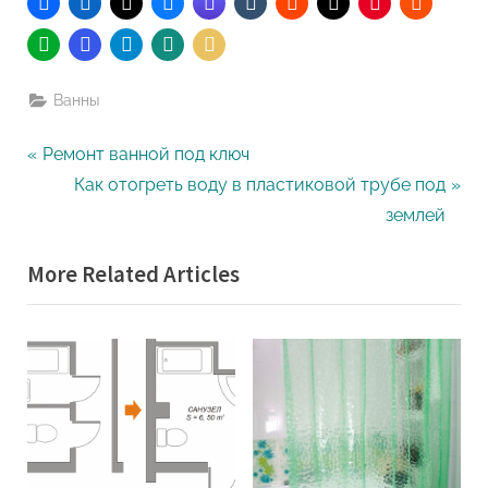
Ванны
Навигация
P
Ремонт ванной под ключ
r
N
Как отогреть воду в пластиковой трубе под
по
e
e
землей
записям
v
x
More Related Articles
i
t
o
P
u
o
s
s
P
t
o
:
s