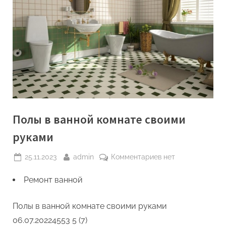
Полы в ванной комнате своими
руками
Posted
By
к
25.11.2023
admin
Комментариев
нет
on
записи
Ремонт ванной
Полы
в
ванной
Полы в ванной комнате своими руками
комнате
06.07.2022
4553
5 (7)