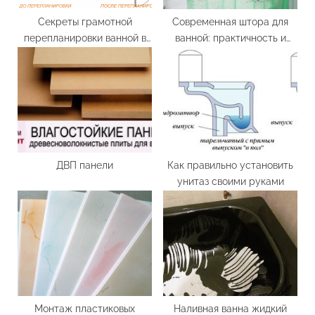
t
:
Секреты грамотной
Современная штора для
перепланировки ванной в
ванной: практичность и
панельном доме
дизайн
ДВП панели
Как правильно установить
унитаз своими руками
Монтаж пластиковых
Наливная ванна жидкий