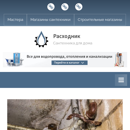
Skip
Строительные
Мастера
Магазины
to
магазины
сантехники
content
Мастера
Магазины сантехники
Строительные магазины
Расходник
Сантехника для дома