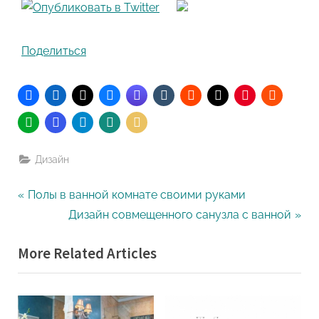
Поделиться
Дизайн
Навигация
P
Полы в ванной комнате своими руками
r
N
Дизайн совмещенного санузла с ванной
по
e
e
More Related Articles
записям
v
x
i
t
o
P
u
o