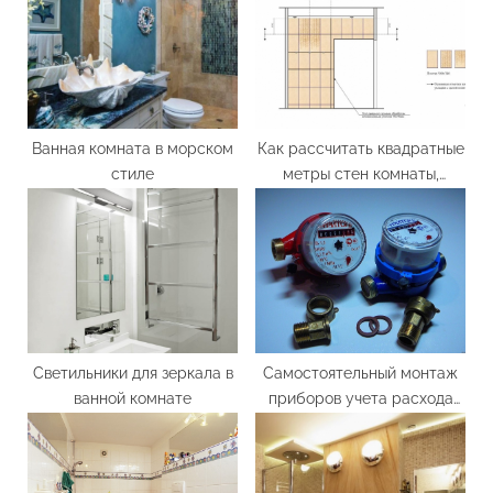
s
s
P
t
o
:
s
t
Ванная комната в морском
Как рассчитать квадратные
стиле
метры стен комнаты,
:
расчет площади стен
Светильники для зеркала в
Самостоятельный монтаж
ванной комнате
приборов учета расхода
воды