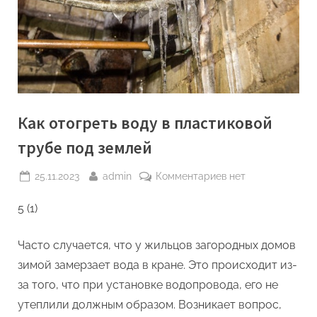
Как отогреть воду в пластиковой
трубе под землей
Posted
By
к
25.11.2023
admin
Комментариев
нет
on
записи
5 (1)
Как
отогреть
воду
Часто случается, что у жильцов загородных домов
в
зимой замерзает вода в кране. Это происходит из-
пластиковой
за того, что при установке водопровода, его не
трубе
утеплили должным образом. Возникает вопрос,
под