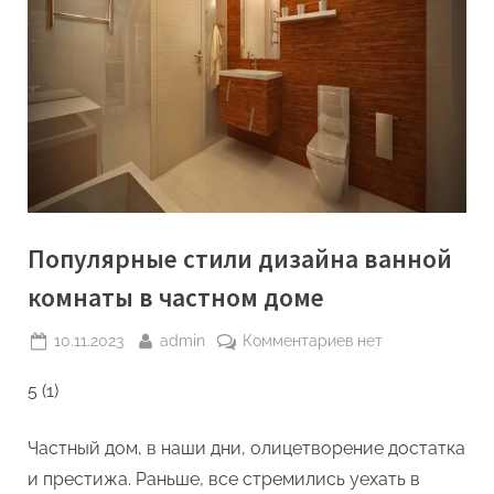
Популярные стили дизайна ванной
комнаты в частном доме
Posted
By
к
10.11.2023
admin
Комментариев
нет
on
записи
5 (1)
Популярные
стили
дизайна
Частный дом, в наши дни, олицетворение достатка
ванной
и престижа. Раньше, все стремились уехать в
комнаты