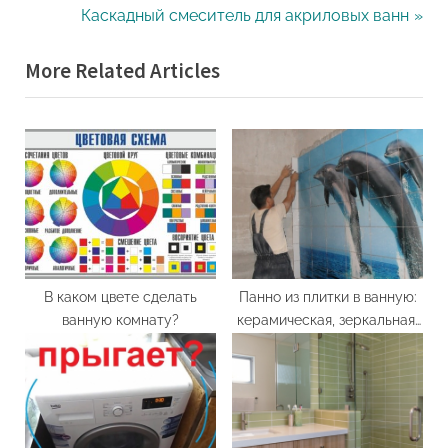
по
e
N
Каскадный смеситель для акриловых ванн
записям
v
e
More Related Articles
i
x
o
t
u
P
s
o
P
s
o
t
s
:
t
:
В каком цвете сделать
Панно из плитки в ванную:
ванную комнату?
керамическая, зеркальная,
мозаика