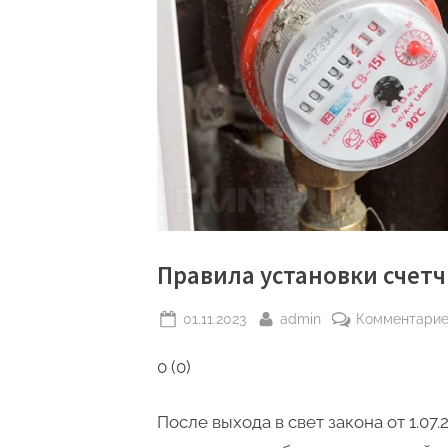
Правила установки счетч
Posted
By
01.11.2023
admin
Комментари
on
0 (0)
После выхода в свет закона от 1.07