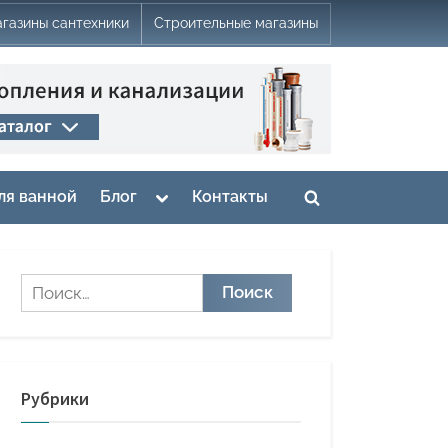
газины сантехники
Строительные магазины
Toggle
ля ванной
Блог
Контакты
Toggle
sub-
menu
search
form
Найти:
Рубрики