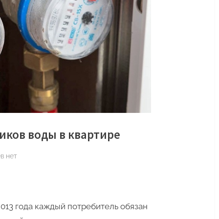
иков воды в квартире
к
ев
нет
записи
Правила
установки
счетчиков
.2013 года каждый потребитель обязан
воды