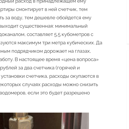
водный расход в принадлежащем ему
в
ртиры смонтирует в ней счетчик, тем
квартире
ь за воду, тем дешевле обойдется ему
 выходит существенная: минимальный
оканалом, составляет 5,5 кубометров с
ьзуются максимум три метра кубических. Да
нным подрядчиком дорожает на глазах,
работу. В настоящее время «цена вопроса»
 рублей за два счетчика (горячей и
 установки счетчика, расходы окупаются в
некоторых случаях расходы можно снизить
 водомеров, если это будет разрешено