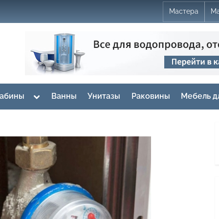
Мастера
Ма
Toggle
кабины
Ванны
Унитазы
Раковины
Мебель д
sub-
menu