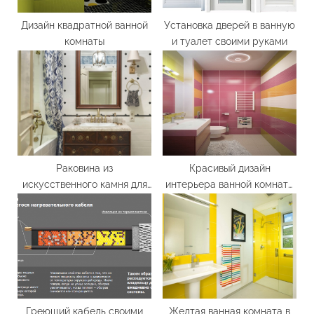
s
t
Дизайн квадратной ванной
Установка дверей в ванную
комнаты
и туалет своими руками
:
Раковина из
Красивый дизайн
искусственного камня для
интерьера ванной комнаты
ванной комнаты
в квартире
Греющий кабель своими
Желтая ванная комната в