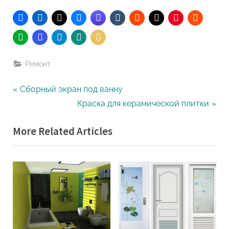
Ремонт
Навигация
P
Сборный экран под ванну
r
N
Краска для керамической плитки
по
e
e
More Related Articles
записям
v
x
i
t
o
P
u
o
s
s
P
t
o
: