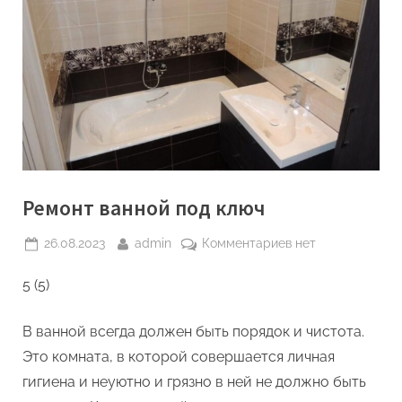
Ремонт ванной под ключ
Posted
By
к
26.08.2023
admin
Комментариев
нет
on
записи
5 (5)
Ремонт
ванной
под
В ванной всегда должен быть порядок и чистота.
ключ
Это комната, в которой совершается личная
гигиена и неуютно и грязно в ней не должно быть