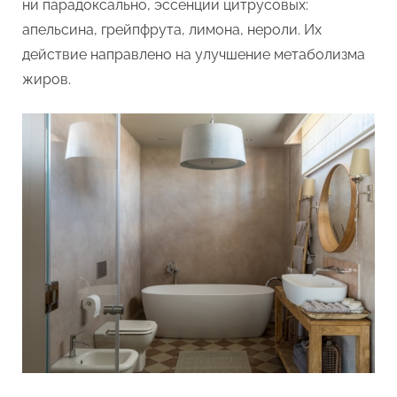
ни парадоксально, эссенции цитрусовых:
апельсина, грейпфрута, лимона, нероли. Их
действие направлено на улучшение метаболизма
жиров.