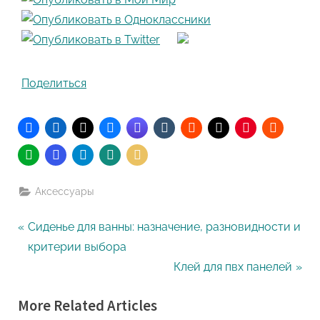
Поделиться
Аксессуары
Навигация
P
Сиденье для ванны: назначение, разновидности и
r
критерии выбора
по
e
N
Клей для пвх панелей
записям
v
e
More Related Articles
i
x