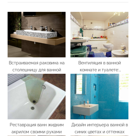
o
t
u
P
s
o
P
s
o
t
s
:
t
:
Встраиваемая раковина на
Вентиляция в ванной
столешницу для ванной
комнате и туалете:
установка вытяжных
вентиляционных решеток
Реставрация ванн жидким
Дизайн интерьера ванной в
акрилом своими руками
синих цветах и оттенках